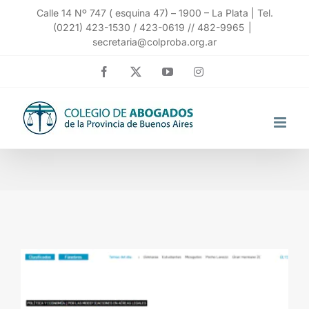
Saltar
Calle 14 Nº 747 ( esquina 47) – 1900 – La Plata | Tel.
(0221) 423-1530 / 423-0619 // 482-9965
|
al
secretaria@colproba.org.ar
contenido
Facebook
X
YouTube
Instagram