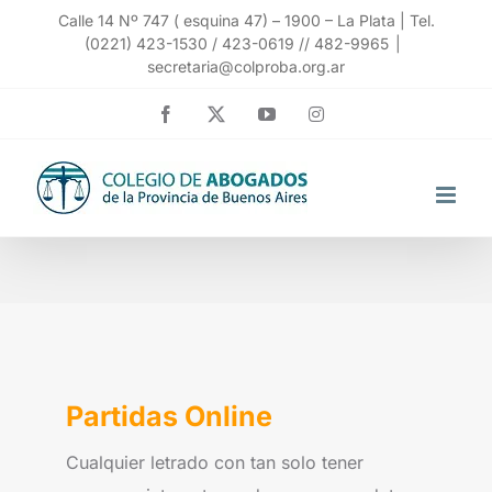
Saltar
Calle 14 Nº 747 ( esquina 47) – 1900 – La Plata | Tel.
(0221) 423-1530 / 423-0619 // 482-9965
|
al
secretaria@colproba.org.ar
contenido
Facebook
X
YouTube
Instagram
Partidas Online
Cualquier letrado con tan solo tener