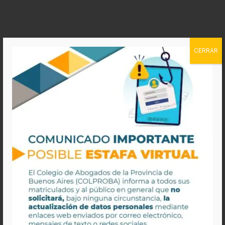
CERRAR
Portal de
Testamentos – Registro
e informes
Autogestión
Tutorial paso a paso