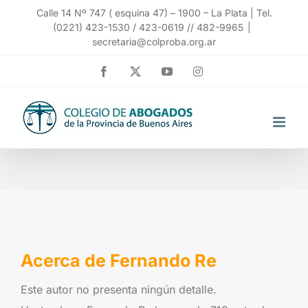
Saltar
Calle 14 Nº 747 ( esquina 47) – 1900 – La Plata | Tel.
(0221) 423-1530 / 423-0619 // 482-9965
|
al
secretaria@colproba.org.ar
contenido
Facebook
X
YouTube
Instagram
Acerca de
Fernando Re
Este autor no presenta ningún detalle.