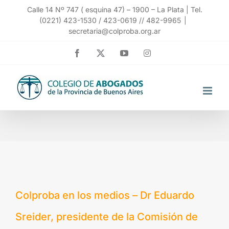
Saltar
Calle 14 Nº 747 ( esquina 47) – 1900 – La Plata | Tel.
(0221) 423-1530 / 423-0619 // 482-9965
|
al
secretaria@colproba.org.ar
contenido
Facebook
X
YouTube
Instagram
Colproba en los medios – Dr Eduardo
Sreider, presidente de la Comisión de