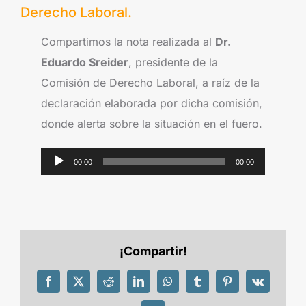
Derecho Laboral.
Compartimos la nota realizada al
Dr.
Eduardo Sreider
, presidente de la
Comisión de Derecho Laboral, a raíz de la
declaración elaborada por dicha comisión,
donde alerta sobre la situación en el fuero.
Reproductor
00:00
00:00
de
audio
¡Compartir!
Facebook
X
Reddit
LinkedIn
WhatsApp
Tumblr
Pinterest
Vk