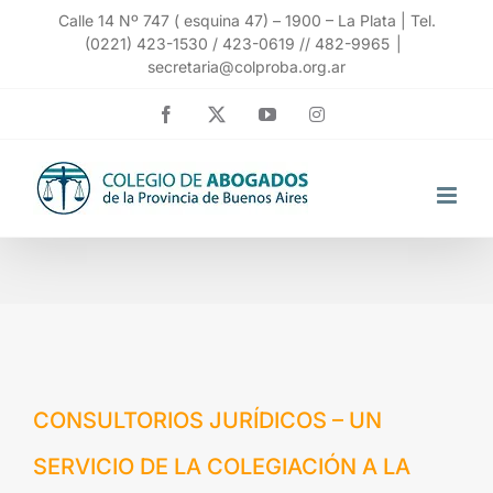
Saltar
Calle 14 Nº 747 ( esquina 47) – 1900 – La Plata | Tel.
(0221) 423-1530 / 423-0619 // 482-9965
|
al
secretaria@colproba.org.ar
contenido
Facebook
X
YouTube
Instagram
CONSULTORIOS JURÍDICOS – UN
SERVICIO DE LA COLEGIACIÓN A LA