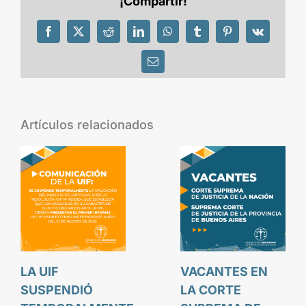
¡Compartir!
Facebook
X
Reddit
LinkedIn
WhatsApp
Tumblr
Pinterest
Vk
Correo
electrónico
Artículos relacionados
LA UIF
VACANTES EN
SUSPENDIÓ
LA CORTE