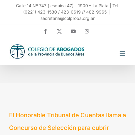
Saltar
Calle 14 Nº 747 ( esquina 47) – 1900 – La Plata | Tel.
(0221) 423-1530 / 423-0619 // 482-9965
|
al
secretaria@colproba.org.ar
contenido
Facebook
X
YouTube
Instagram
El Honorable Tribunal de Cuentas llama a
Concurso de Selección para cubrir