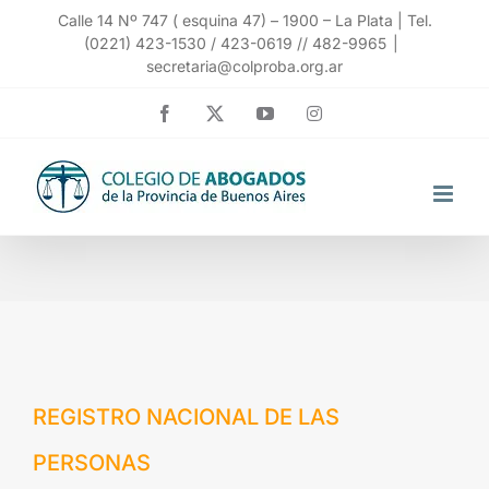
Saltar
Calle 14 Nº 747 ( esquina 47) – 1900 – La Plata | Tel.
(0221) 423-1530 / 423-0619 // 482-9965
|
al
secretaria@colproba.org.ar
contenido
Facebook
X
YouTube
Instagram
REGISTRO NACIONAL DE LAS
PERSONAS