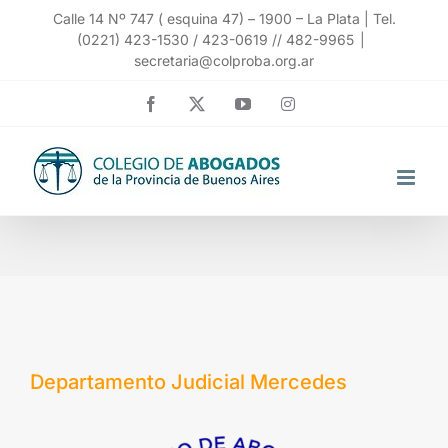
Saltar
Calle 14 Nº 747 ( esquina 47) – 1900 – La Plata | Tel.
(0221) 423-1530 / 423-0619 // 482-9965
|
al
secretaria@colproba.org.ar
contenido
Facebook
X
YouTube
Instagram
Departamento Judicial Mercedes