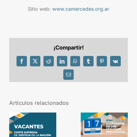
Sitio web:
www.camercedes.org.ar
¡Compartir!
Facebook
X
Reddit
LinkedIn
WhatsApp
Tumblr
Pinterest
Vk
Correo
electrónico
Artículos relacionados