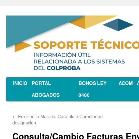
INICIO
PORTAL
BONOS LEY
ACOM
ABOGADOS
8480
←
Error en la Materia, Caratula o Caracter de
designacion
Consulta/Cambio Facturas En